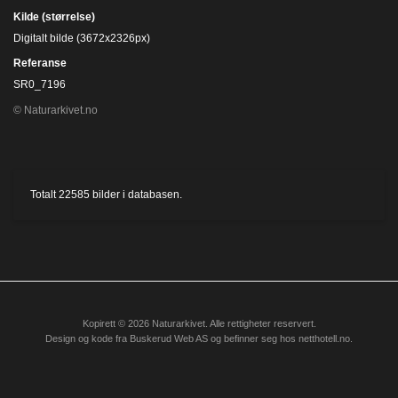
Kilde (størrelse)
Digitalt bilde (3672x2326px)
Referanse
SR0_7196
© Naturarkivet.no
Totalt
22585
bilder i databasen.
Kopirett © 2026 Naturarkivet. Alle rettigheter reservert.
Design og kode fra
Buskerud Web AS
og befinner seg hos
netthotell.no
.