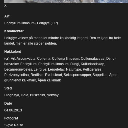
X
Art
Enchylium limosum / Leirglye (CR)
Kommentar
Leirglye vokser på mer eller mindre kalkholdig leirjord. Den er kjent fra hele
landet, men er alle steder sjelden.
Nøkkelord
(cr)
,
Art
,
Ascomycota
,
Collema
,
Collema limosum
,
Collemataceae
,
Dynd-
bævrelav
,
Enchylium
,
Enchylium limosum
,
Fungi
,
Kulturlandskap
,
Lecanoromycetes
,
Leirglye
,
Lergelélav
,
Naturtype
,
Peltigerales
,
Pezizomycotina
,
Rødliste
,
Rødlisteart
,
Sekksporesopper
,
Soppriket
,
Åpen
grunnlendt kalkmark
,
Åpen kalkmark
Sted
Frognøya, Hole, Buskerud, Norway
Dato
04.06.2013
Fotograf
Sigve Reiso