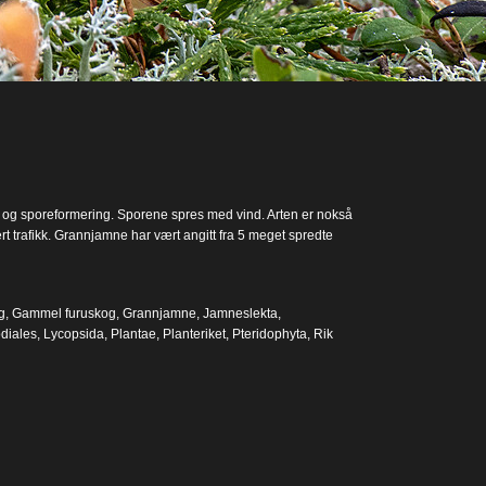
t og sporeformering. Sporene spres med vind. Arten er nokså
ert trafikk. Grannjamne har vært angitt fra 5 meget spredte
g
,
Gammel furuskog
,
Grannjamne
,
Jamneslekta
,
diales
,
Lycopsida
,
Plantae
,
Planteriket
,
Pteridophyta
,
Rik