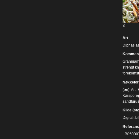
X
Art
Diphasias
Komment
Grannjamn
strengt kn
forekomst
Nøkkelor
(en)
,
Art
,
Karsporep
sandfuru
Kilde (st
Digitalt 
Referans
_B05000