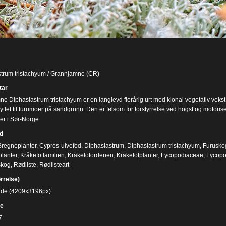
trum tristachyum / Grannjamne (CR)
ar
e Diphasiastrum tristachyum er en langlevd flerårig urt med klonal vegetativ veks
yttet til furumoer på sandgrunn. Den er følsom for forstyrrelse ved hogst og motoris
er i Sør-Norge.
d
Bregneplanter
,
Cypres-ulvefod
,
Diphasiastrum
,
Diphasiastrum tristachyum
,
Furusko
lanter
,
Kråkefotfamilien
,
Kråkefotordenen
,
Kråkefotplanter
,
Lycopodiaceae
,
Lycopo
skog
,
Rødliste
,
Rødlisteart
ørrelse)
bilde (4209x3196px)
e
7