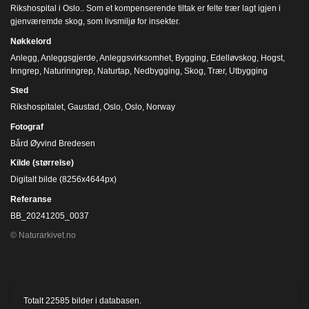
Rikshospital i Oslo.. Som et kompenserende tiltak er felte trær lagt igjen i
gjenværemde skog, som livsmiljø for insekter.
Nøkkelord
Anlegg
,
Anleggsgjerde
,
Anleggsvirksomhet
,
Bygging
,
Edelløvskog
,
Hogst
,
Inngrep
,
Naturinngrep
,
Naturtap
,
Nedbygging
,
Skog
,
Trær
,
Utbygging
Sted
Rikshospitalet, Gaustad, Oslo, Oslo, Norway
Fotograf
Bård Øyvind Bredesen
Kilde (størrelse)
Digitalt bilde (8256x4644px)
Referanse
BB_20241205_0037
© Naturarkivet.no
Totalt
22585
bilder i databasen.