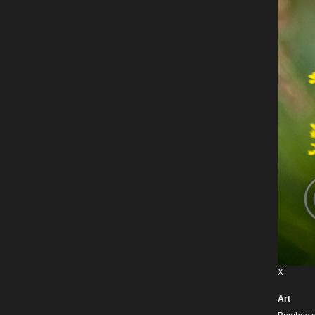
X
Art