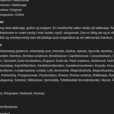
ratorum / Markhumle
rvensis / Rødknapp
etosa / Engsyre
irgaurea / Gullris
ar
ng med rødknapp, gullris og engsyre. En markhumle søker nektar på rødknapp. Rød
Markhumle er svært vanlig i hele landet, også i skogsmark. Den er tidlig ute og er o
stisk og umiskjennelig med sitt tydelige gule kragebånd og sin rødoransje bakstuss.
d
Almindelig gyldenris
,
Almindelig syre
,
Animalia
,
Apidae
,
Apinae
,
Apocrita
,
Apoidea
,
ombini
,
Bombus
,
Bombus pratorum
,
Broddvepser
,
Caprifoliaceae
,
Caryophyllales
,
C
es
,
Dyreriket
,
Early bumblebee
,
Engsyre
,
Eudicots
,
Field scabious
,
Goldenrod
,
Gullr
slandskap
,
Kaprifolfamilien
,
Kardeborrefamilien
,
Kardeborreordenen
,
Knautia
,
Knau
teordenen
,
Langtungebier
,
Leddyr
,
Lille skovhumle
,
Magnoliophyta
,
Magnoliopsida
,
Pollinering
,
Polygonaceae
,
Pyrobombus
,
Rumex
,
Rumex acetosa
,
Rødknapp
,
Rød
virgaurea
,
Sommer
,
Stilkvepser
,
Syreslekta
,
Tofrøbladete blomsterplanter
,
Vepser
,
Ä
ra, Ringsaker, Hedmark, Norway
ind Bredesen