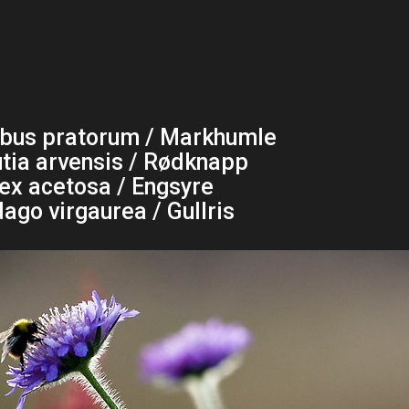
us pratorum / Markhumle
tia arvensis / Rødknapp
x acetosa / Engsyre
dago virgaurea / Gullris