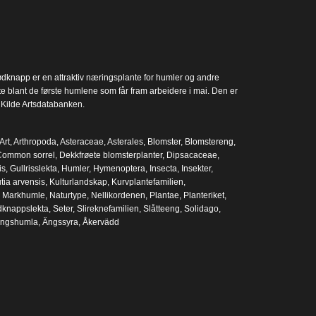
knapp er en attraktiv næringsplante for humler og andre
fte blant de første humlene som får fram arbeidere i mai. Den er
 Kilde Artsdatabanken.
Art
,
Arthropoda
,
Asteraceae
,
Asterales
,
Blomster
,
Blomstereng
,
ommon sorrel
,
Dekkfrøete blomsterplanter
,
Dipsacaceae
,
is
,
Gullrisslekta
,
Humler
,
Hymenoptera
,
Insecta
,
Insekter
,
tia arvensis
,
Kulturlandskap
,
Kurvplantefamilien
,
,
Markhumle
,
Naturtype
,
Nellikordenen
,
Plantae
,
Planteriket
,
knappslekta
,
Seter
,
Slireknefamilien
,
Slåtteeng
,
Solidago
,
ngshumla
,
Ängssyra
,
Åkervädd