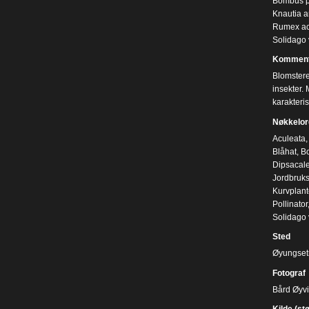
Bombus p
Knautia a
Rumex ac
Solidago v
Komment
Blomstere
insekter. 
karakteri
Nøkkelor
Aculeata
,
Blåhat
,
B
Dipsacal
Jordbruk
Kurvplan
Pollinator
Solidago 
Sted
Øyungset
Fotograf
Bård Øyv