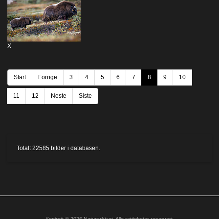
X
Start
Forrige
3
4
5
6
7
8
9
10
11
12
Neste
Siste
Totalt
22585
bilder i databasen.
Kopirett © 2026 Naturarkivet. Alle rettigheter reservert.