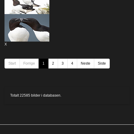
X
Start
Forrige
1
2
3
4
Neste
Siste
Totalt
22585
bilder i databasen.