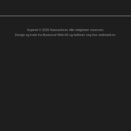
Kopirett © 2026 Naturarkivet. Alle rettigheter reservert.
Design og kode fra
Buskerud Web AS
og befinner seg hos
netthotell.no
.