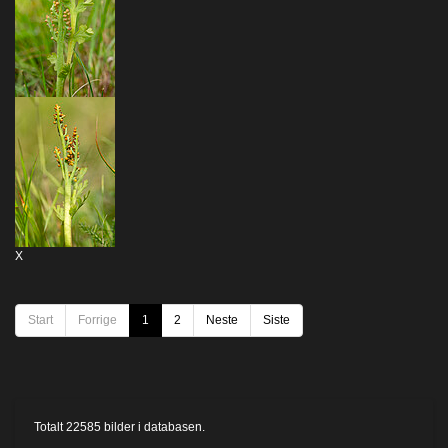
X
Start
Forrige
1
2
Neste
Siste
Totalt
22585
bilder i databasen.