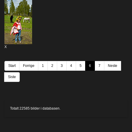
X
Start
Forrige
1
2
3
4
5
6
7
Neste
Siste
Totalt
22585
bilder i databasen.