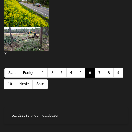
X
Start
Forrige
1
2
3
4
5
6
7
8
9
10
Neste
Siste
Totalt
22585
bilder i databasen.