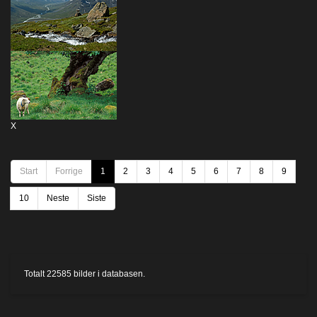
X
Start
Forrige
1
2
3
4
5
6
7
8
9
10
Neste
Siste
Totalt
22585
bilder i databasen.