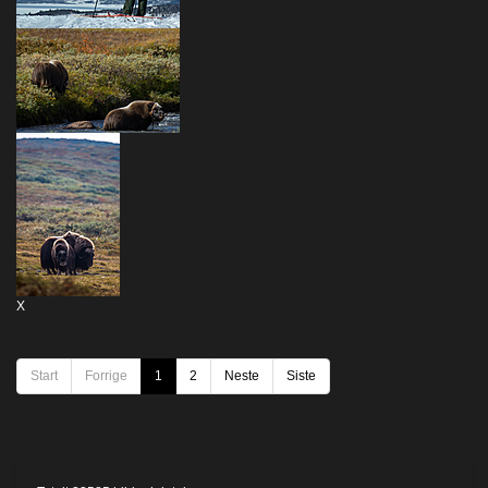
X
Start
Forrige
1
2
Neste
Siste