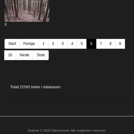
X
Start
Forrige
1
2
3
4
5
6
7
8
9
10
Neste
Siste
Totalt
22585
bilder i databasen.
Kopirett © 2026 Naturarkivet. Alle rettigheter reservert.