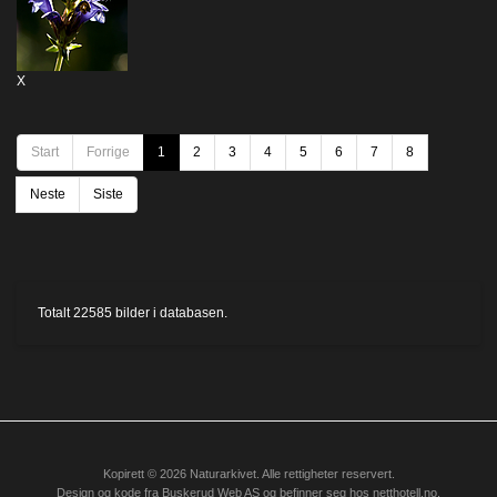
X
Start
Forrige
1
2
3
4
5
6
7
8
Neste
Siste
Totalt
22585
bilder i databasen.
Kopirett © 2026 Naturarkivet. Alle rettigheter reservert.
Design og kode fra
Buskerud Web AS
og befinner seg hos
netthotell.no
.