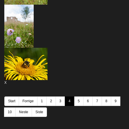
X
Start
Forrige
1
2
3
4
5
6
7
8
9
10
Neste
Siste