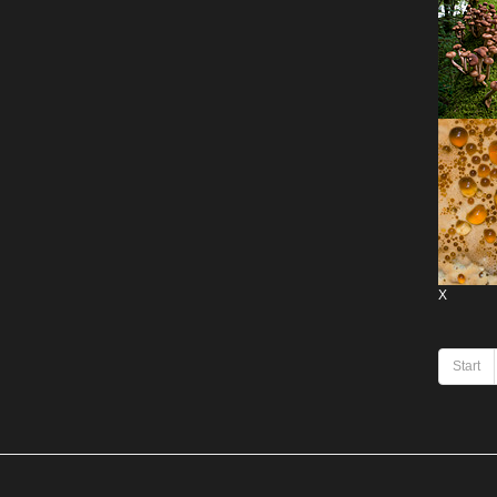
X
Start