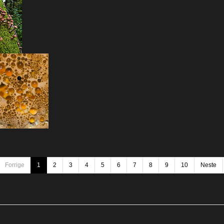
Forrige
1
2
3
4
5
6
7
8
9
10
Neste