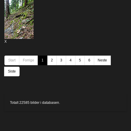
X
Start
Forrige
1
2
3
4
5
6
Neste
Siste
Totalt
22585
bilder i databasen.