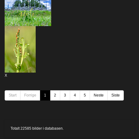
X
Start
Forrige
1
2
3
4
5
Neste
Siste
Totalt
22585
bilder i databasen.