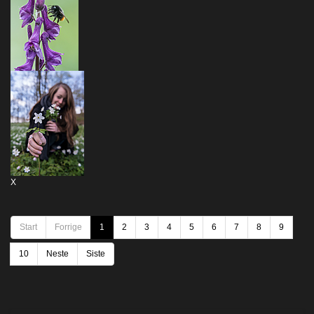
X
Start
Forrige
1
2
3
4
5
6
7
8
9
10
Neste
Siste