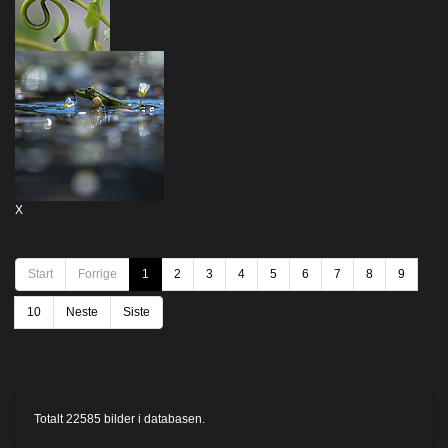
X
Start
Forrige
1
2
3
4
5
6
7
8
9
10
Neste
Siste
Totalt
22585
bilder i databasen.