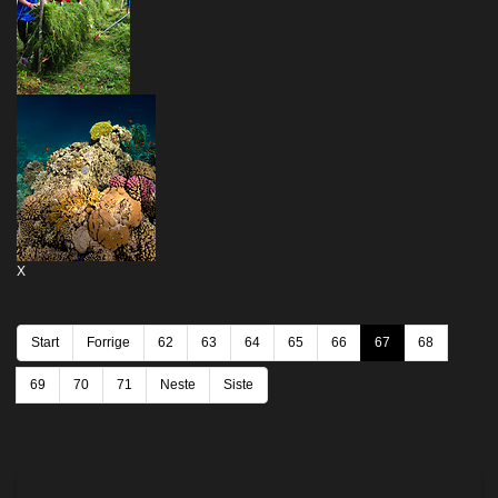
X
Start
Forrige
62
63
64
65
66
67
68
69
70
71
Neste
Siste