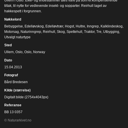
Ullern i Oslo. Eike- og lindestammer taes vare på som et kompenserende
tiltak, til nytte for vedlevende insekt- og sopparter. Reirhull laget av
hakkespett i forgrunnen.
Nøkkelord
Bebyggelse
,
Edelløvskog
,
Edelløvtrær
,
Hogst
,
Hultre
,
Inngrep
,
Kalklindeskog
,
Motorsag
,
Naturinngrep
,
Reirhull
,
Skog
,
Spettehull
,
Traktor
,
Tre
,
Utbygging
,
Utvalgt naturtype
Sted
Ullern, Oslo, Oslo, Norway
Dato
15.04.2013
Fotograf
Bård Bredesen
Kilde (størrelse)
Digitalt bilde (2754x4043px)
Referanse
BB 13 0357
© Naturarkivet.no