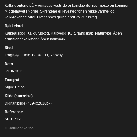
Kalkskrentene på Frognøyas vestside er kanskje det nærmeste en kommer
Middelhavet i Norge. Skrentene er levested for en rekke varme- og
kalkkrevende arter. Over finnes grunnlendt kalkfuruskog.
Nøkkelord
Kalkbarskog
,
Kalkfuruskog
,
Kalkvegg
,
Kulturlandskap
,
Naturtype
,
Åpen
grunnlendt kalkmark
,
Åpen kalkmark
Sted
Frognøya, Hole, Buskerud, Norway
Dato
04.06.2013
Fotograf
Sigve Reiso
Kilde (størrelse)
Digitalt bilde (4194x2626px)
Referanse
SR0_7223
© Naturarkivet.no