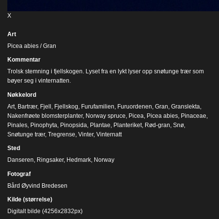
X
Art
Picea abies / Gran
Kommentar
Trolsk stemning i fjellskogen. Lyset fra en lykt lyser opp snøtunge trær som
bøyer seg i vinternatten.
Nøkkelord
Art
,
Bartrær
,
Fjell
,
Fjellskog
,
Furufamilien
,
Furuordenen
,
Gran
,
Granslekta
,
Nakenfrøete blomsterplanter
,
Norway spruce
,
Picea
,
Picea abies
,
Pinaceae
,
Pinales
,
Pinophyta
,
Pinopsida
,
Plantae
,
Planteriket
,
Rød-gran
,
Snø
,
Snøtunge trær
,
Tregrense
,
Vinter
,
Vinternatt
Sted
Danseren, Ringsaker, Hedmark, Norway
Fotograf
Bård Øyvind Bredesen
Kilde (størrelse)
Digitalt bilde (4256x2832px)