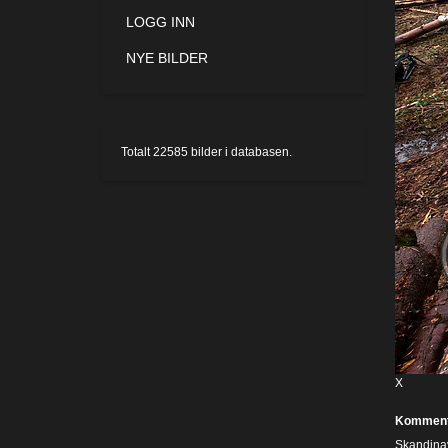
LOGG INN
NYE BILDER
Totalt
22585
bilder i databasen.
X
Komment
Skandinav