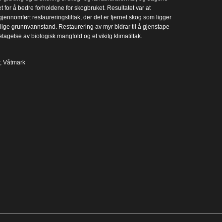
 for å bedre forholdene for skogbruket. Resultatet var at
jennomført restaureringstiltak, der det er fjernet skog som ligger
nelige grunnvannstand. Restaurering av myr bidrar til å gjenstape
etagelse av biologisk mangfold og et vikitg klimatiltak.
,
Våtmark