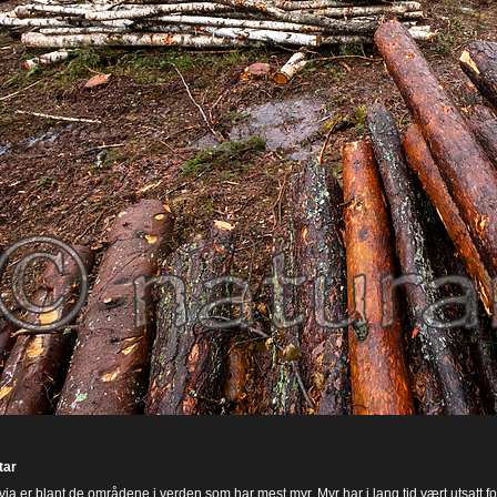
ar
ia er blant de områdene i verden som har mest myr. Myr har i lang tid vært utsatt fo