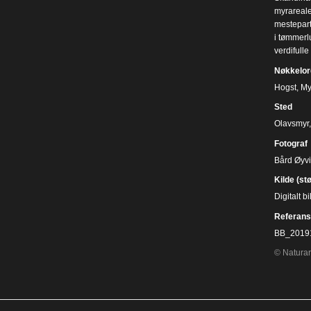
myrareale
mesteparte
i tømmerlu
verdifulle
Nøkkelor
Hogst
,
My
Sted
Olavsmyr,
Fotograf
Bård Øyv
Kilde (st
Digitalt 
Referans
BB_2019
© Naturar