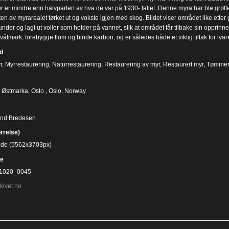
r er mindre enn halvparten av hva de var på 1930- tallet. Denne myra har ble grøftet
n av myrarealet tørket ut og vokste igjen med skog. Bildet viser området like etter g
nder og lagt ut voller som holder på vannet, slik at området får tilbake sin opprin
 våtmark, forebygge flom og binde karbon, og er således både et viktig tiltak for ivar
d
r
,
Myrrestaurering
,
Naturrestaurering
,
Restaurering av myr
,
Restaurert myr
,
Tømmer
 Østmarka, Oslo , Oslo, Norway
ind Bredesen
ørrelse)
bilde (5562x3703px)
e
1020_0045
kivet.no