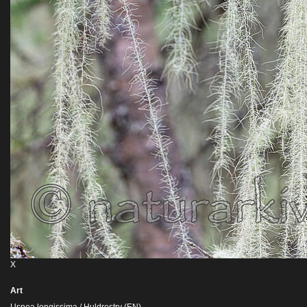
X
Art
Usnea longissima / Huldrestry (EN)