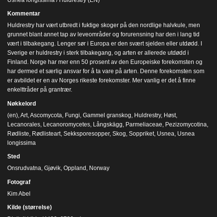
Kommentar
Huldrestry har vært utbredt i fuktige skoger på den nordlige halvkule, men
grunnet blant annet tap av leveområder og forurensning har den i lang tid
vært i tilbakegang. Lenger sør i Europa er den svært sjelden eller utdødd. I
Sverige er huldrestry i sterk tilbakegang, og arten er allerede utdødd i
Finland. Norge har mer enn 50 prosent av den Europeiske forekomsten og
har dermed et særlig ansvar for å ta vare på arten. Denne forekomsten som
er avbildet er en av Norges rikeste forekomster. Mer vanlig er det å finne
enkelttråder på grantrær.
Nøkkelord
(en)
,
Art
,
Ascomycota
,
Fungi
,
Gammel granskog
,
Huldrestry
,
Høst
,
Lecanorales
,
Lecanoromycetes
,
Långskägg
,
Parmeliaceae
,
Pezizomycotina
,
Rødliste
,
Rødlisteart
,
Sekksporesopper
,
Skog
,
Soppriket
,
Usnea
,
Usnea
longissima
Sted
Onsrudvatna, Gjøvik, Oppland, Norway
Fotograf
Kim Abel
Kilde (størrelse)