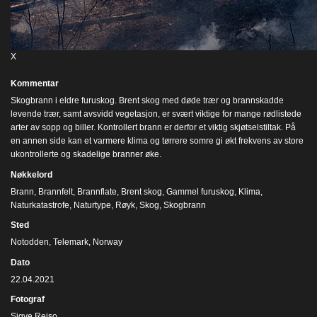
X
Kommentar
Skogbrann i eldre furuskog. Brent skog med døde trær og brannskadde
levende trær, samt avsvidd vegetasjon, er svært viktige for mange rødlistede
arter av sopp og biller. Kontrollert brann er derfor et viktig skjøtselstiltak. På
en annen side kan et varmere klima og tørrere somre gi økt frekvens av store
ukontrollerte og skadelige branner øke.
Nøkkelord
Brann
,
Brannfelt
,
Brannflate
,
Brent skog
,
Gammel furuskog
,
Klima
,
Naturkatastrofe
,
Naturtype
,
Røyk
,
Skog
,
Skogbrann
Sted
Notodden, Telemark, Norway
Dato
22.04.2021
Fotograf
Sigve Reiso