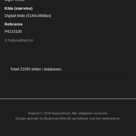
Kilde (størrelse)
Digitalt bilde (5184x3888px)
Referanse
P4223100
© Naturarkivet.no
Totalt
22585
bilder i databasen.
Kopirett © 2026 Naturarkivet. Alle rettigheter reservert.
Design og kode fra
Buskerud Web AS
og befinner seg hos
netthotell.no
.