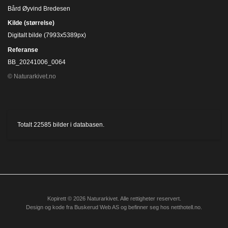
Bård Øyvind Bredesen
Kilde (størrelse)
Digitalt bilde (7993x5389px)
Referanse
BB_20241006_0064
© Naturarkivet.no
Totalt
22585
bilder i databasen.
Kopirett © 2026 Naturarkivet. Alle rettigheter reservert.
Design og kode fra
Buskerud Web AS
og befinner seg hos
netthotell.no
.