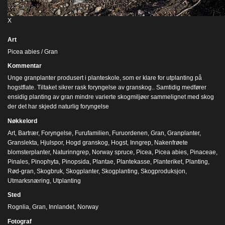
X
Art
Picea abies / Gran
Kommentar
Unge granplanter produsert i planteskole, som er klare for utplanting på
hogstflate. Tiltaket sikrer rask foryngelse av granskog.. Samtidig medfører
ensidig planting av gran mindre varierte skogmiljøer sammelignet med skog
der det har skjedd naturlig foryngelse
Nøkkelord
Art
,
Bartrær
,
Foryngelse
,
Furufamilien
,
Furuordenen
,
Gran
,
Granplanter
,
Granslekta
,
Hjulspor
,
Hogd granskog
,
Hogst
,
Inngrep
,
Nakenfrøete
blomsterplanter
,
Naturinngrep
,
Norway spruce
,
Picea
,
Picea abies
,
Pinaceae
,
Pinales
,
Pinophyta
,
Pinopsida
,
Plantae
,
Plantekasse
,
Planteriket
,
Planting
,
Rød-gran
,
Skogbruk
,
Skogplanter
,
Skogplanting
,
Skogproduksjon
,
Utmarksnæring
,
Utplanting
Sted
Rognlia, Gran, Innlandet, Norway
Fotograf