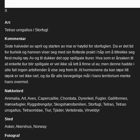
X
Art
Tetrao urogallus / Storfugl
Kommentar
Siste halvedel av april og starten av mai er høytid for storfuglen. Da er det tid
for tiurleik og hannen viser seg med sin flotteste prakt i håp om å tiltrekke seg
flest mulig røy. Av og til dukker det opp spillgale tiurer. Hva som er årsaken til
at enkelte tiur blir spillgale er vel ikke så lett å finne ut av, men denne hadde i
alle fall ingen artsfrender å vise seg frem til. At hormonene da kan løpe litt
løpsk er vel ikke rart, og da får alle bevegelige mål i hans territorium merke
hans overmot.
Nøkkelord
Animalia
,
Art
,
Aves
,
Capercaillie
,
Chordata
,
Dyreriket
,
Fugler
,
Galliformes
,
Hønsefugler
,
Ryggstrengdyr
,
Skogshønsfamilien
,
Storfugl
,
Tetrao
,
Tetrao
urogallus
,
Tetraonidae
,
Tiur
,
Tjäder
,
Vertebrata
,
Virveldyr
Sted
Asker, Akershus, Norway
Fotograf