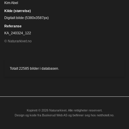
Kim Abel
Kilde (størrelse)
Digitalt bilde (5380x3587px)
Referanse
KA_240324_122
© Naturarkivet.no
Totalt
22585
bilder i databasen.
Kopirett © 2026 Naturarkivet. Alle rettigheter reservert.
Design og kode fra
Buskerud Web AS
og befinner seg hos
netthotell.no
.