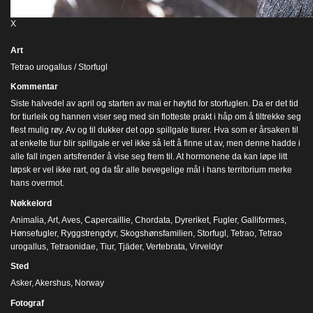
X
Art
Tetrao urogallus / Storfugl
Kommentar
Siste halvedel av april og starten av mai er høytid for storfuglen. Da er det tid
for tiurleik og hannen viser seg med sin flotteste prakt i håp om å tiltrekke seg
flest mulig røy. Av og til dukker det opp spillgale tiurer. Hva som er årsaken til
at enkelte tiur blir spillgale er vel ikke så lett å finne ut av, men denne hadde i
alle fall ingen artsfrender å vise seg frem til. At hormonene da kan løpe litt
løpsk er vel ikke rart, og da får alle bevegelige mål i hans territorium merke
hans overmot.
Nøkkelord
Animalia
,
Art
,
Aves
,
Capercaillie
,
Chordata
,
Dyreriket
,
Fugler
,
Galliformes
,
Hønsefugler
,
Ryggstrengdyr
,
Skogshønsfamilien
,
Storfugl
,
Tetrao
,
Tetrao
urogallus
,
Tetraonidae
,
Tiur
,
Tjäder
,
Vertebrata
,
Virveldyr
Sted
Asker, Akershus, Norway
Fotograf