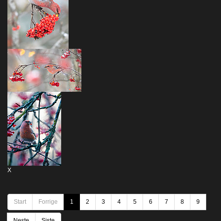
X
Start
Forrige
1
2
3
4
5
6
7
8
9
Neste
Siste