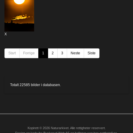
X
Start
Forrige
1
2
3
Neste
Siste
Totalt
22585
bilder i databasen.
Kopirett © 2026 Naturarkivet. Alle rettigheter reservert.
Design og kode fra
Buskerud Web AS
og befinner seg hos
netthotell.no
.