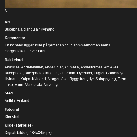
X
Art
Bucephala clangula / Kvinand
Kommentar
En kvinand ligger stille på tjernet en tidlig sommermorgen mens
morgentåken driver forbi.
Nøkkelord
Anatidae
,
Andefamilien
,
Andefugler
,
Animalia
,
Anseriformes
,
Art
,
Aves
,
Bucephala
,
Bucephala clangula
,
Chordata
,
Dyreriket
,
Fugler
,
Goldeneye
,
Hvinand
,
Knipa
,
Kvinand
,
Morgentåke
,
Ryggstrengdyr
,
Soloppgang
,
Tjern
,
Tåke
,
Vann
,
Vertebrata
,
Virveldyr
Sted
Anttila, Finland
Fotograf
Kim Abel
Kilde (størrelse)
Digitalt bilde (5184x3456px)