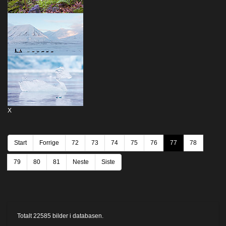
X
Start
Forrige
72
73
74
75
76
77
78
79
80
81
Neste
Siste
Totalt
22585
bilder i databasen.