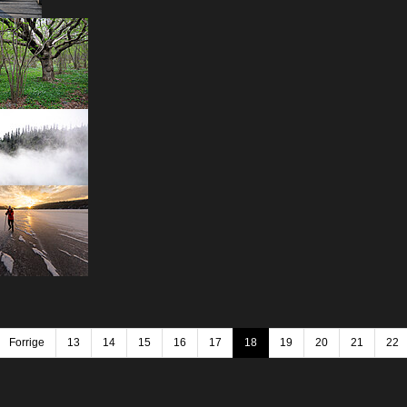
Forrige
13
14
15
16
17
18
19
20
21
22