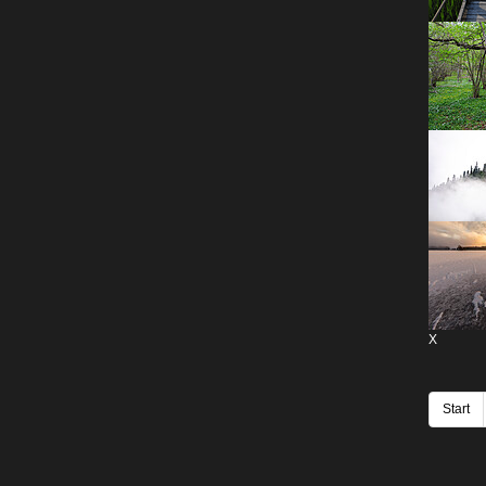
X
Start