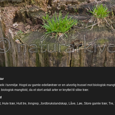
ar
ik i tunmiljø. Hogst av gamle edelløvtrær er en alvorlig trussel mot biologisk mangf
 biologisk mangfold, da et stort antall arter er knyttet til slike trær.
d
t
,
Hule trær
,
Hult tre
,
Inngrep
,
Jordbrukslandskap
,
Låve
,
Løe
,
Store gamle trær
,
Tre
,