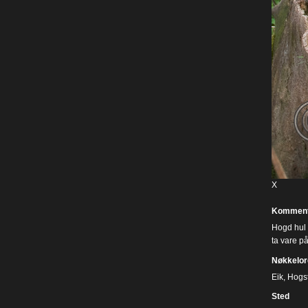
X
Komment
Hogd hul e
ta vare på
Nøkkelor
Eik
,
Hogs
Sted