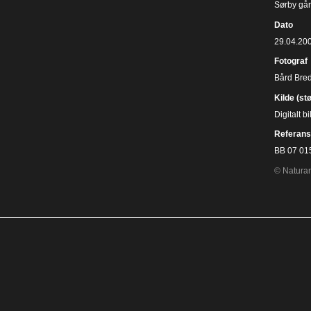
Sørby gå
Dato
29.04.20
Fotograf
Bård Bre
Kilde (st
Digitalt 
Referans
BB 07 01
© Naturar