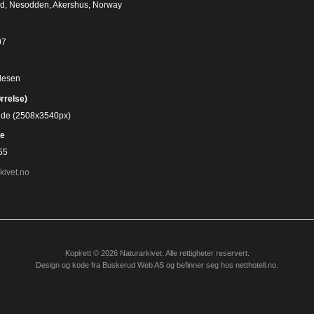
rd, Nesodden, Akershus, Norway
07
desen
ørrelse)
bilde (2508x3540px)
e
55
kivet.no
Kopirett © 2026 Naturarkivet. Alle rettigheter reservert.
Design og kode fra
Buskerud Web AS
og befinner seg hos
netthotell.no
.