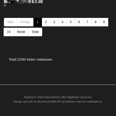
X
Start
Forrige
1
2
3
4
5
6
7
8
9
10
Neste
Siste
Totalt
22585
bilder i databasen.
Kopirett © 2026 Naturarkivet. Alle rettigheter reservert.
Design og kode fra
Buskerud Web AS
og befinner seg hos
netthotell.no
.