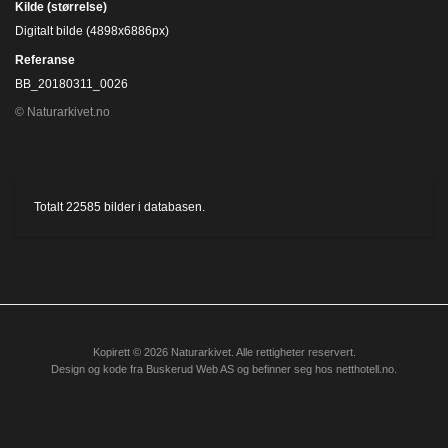
Kilde (størrelse)
Digitalt bilde (4898x6886px)
Referanse
BB_20180311_0026
© Naturarkivet.no
Totalt
22585
bilder i databasen.
Kopirett © 2026 Naturarkivet. Alle rettigheter reservert.
Design og kode fra
Buskerud Web AS
og befinner seg hos
netthotell.no
.