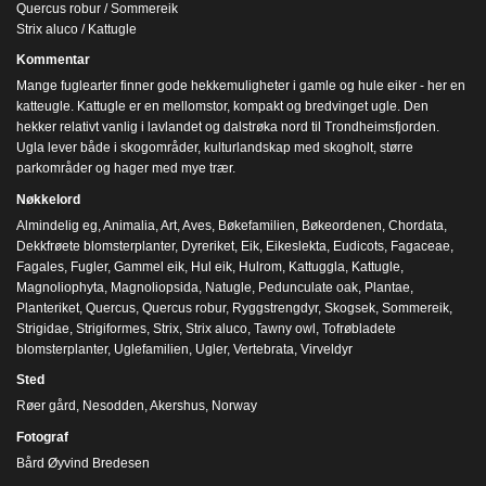
Quercus robur / Sommereik
Strix aluco / Kattugle
Kommentar
Mange fuglearter finner gode hekkemuligheter i gamle og hule eiker - her en
katteugle. Kattugle er en mellomstor, kompakt og bredvinget ugle. Den
hekker relativt vanlig i lavlandet og dalstrøka nord til Trondheimsfjorden.
Ugla lever både i skogområder, kulturlandskap med skogholt, større
parkområder og hager med mye trær.
Nøkkelord
Almindelig eg
,
Animalia
,
Art
,
Aves
,
Bøkefamilien
,
Bøkeordenen
,
Chordata
,
Dekkfrøete blomsterplanter
,
Dyreriket
,
Eik
,
Eikeslekta
,
Eudicots
,
Fagaceae
,
Fagales
,
Fugler
,
Gammel eik
,
Hul eik
,
Hulrom
,
Kattuggla
,
Kattugle
,
Magnoliophyta
,
Magnoliopsida
,
Natugle
,
Pedunculate oak
,
Plantae
,
Planteriket
,
Quercus
,
Quercus robur
,
Ryggstrengdyr
,
Skogsek
,
Sommereik
,
Strigidae
,
Strigiformes
,
Strix
,
Strix aluco
,
Tawny owl
,
Tofrøbladete
blomsterplanter
,
Uglefamilien
,
Ugler
,
Vertebrata
,
Virveldyr
Sted
Røer gård, Nesodden, Akershus, Norway
Fotograf
Bård Øyvind Bredesen