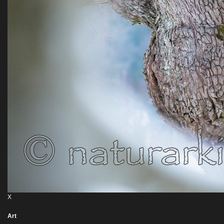
X
Art