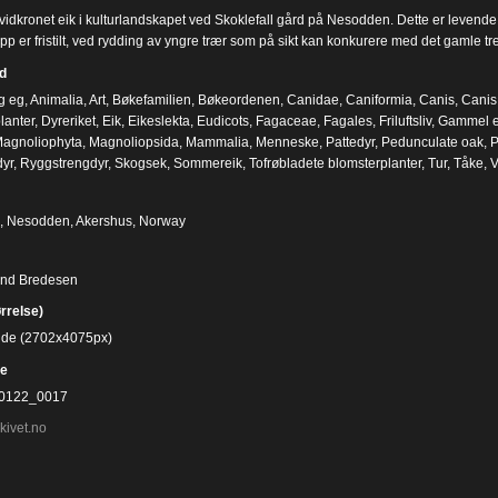
dkronet eik i kulturlandskapet ved Skoklefall gård på Nesodden. Dette er levende kul
p er fristilt, ved rydding av yngre trær som på sikt kan konkurere med det gamle tre
d
g eg
,
Animalia
,
Art
,
Bøkefamilien
,
Bøkeordenen
,
Canidae
,
Caniformia
,
Canis
,
Canis 
lanter
,
Dyreriket
,
Eik
,
Eikeslekta
,
Eudicots
,
Fagaceae
,
Fagales
,
Friluftsliv
,
Gammel e
agnoliophyta
,
Magnoliopsida
,
Mammalia
,
Menneske
,
Pattedyr
,
Pedunculate oak
,
P
yr
,
Ryggstrengdyr
,
Skogsek
,
Sommereik
,
Tofrøbladete blomsterplanter
,
Tur
,
Tåke
,
V
l, Nesodden, Akershus, Norway
ind Bredesen
ørrelse)
bilde (2702x4075px)
e
0122_0017
kivet.no