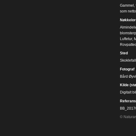
Gammel, vi
som nettop
Nøkkelor
Almindeli
blomsterp
Luftetur
,
M
Rovpatted
Sted
Skoklefal
Fotograf
Bård Øyv
Kilde (st
Digitalt 
Referans
BB_2017
© Naturar