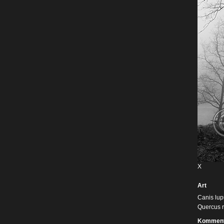
X
Art
Canis lup
Quercus 
Komment