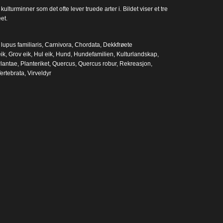
turminner som det ofte lever truede arter i. Bildet viser et tre
et.
lupus familiaris
,
Carnivora
,
Chordata
,
Dekkfrøete
ik
,
Grov eik
,
Hul eik
,
Hund
,
Hundefamilien
,
Kulturlandskap
,
lantae
,
Planteriket
,
Quercus
,
Quercus robur
,
Rekreasjon
,
ertebrata
,
Virveldyr