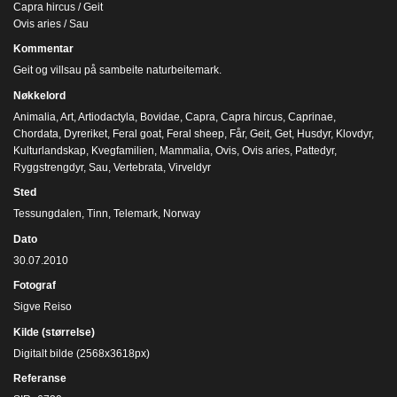
Capra hircus / Geit
Ovis aries / Sau
Kommentar
Geit og villsau på sambeite naturbeitemark.
Nøkkelord
Animalia
,
Art
,
Artiodactyla
,
Bovidae
,
Capra
,
Capra hircus
,
Caprinae
,
Chordata
,
Dyreriket
,
Feral goat
,
Feral sheep
,
Får
,
Geit
,
Get
,
Husdyr
,
Klovdyr
,
Kulturlandskap
,
Kvegfamilien
,
Mammalia
,
Ovis
,
Ovis aries
,
Pattedyr
,
Ryggstrengdyr
,
Sau
,
Vertebrata
,
Virveldyr
Sted
Tessungdalen, Tinn, Telemark, Norway
Dato
30.07.2010
Fotograf
Sigve Reiso
Kilde (størrelse)
Digitalt bilde (2568x3618px)
Referanse