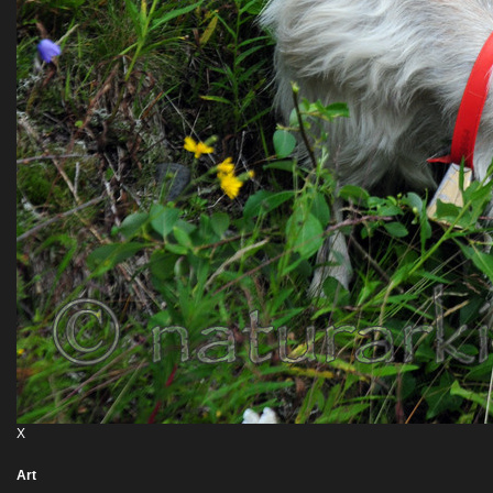
X
Art