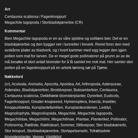
Art
Centaurea scabiosa / Fagerknoppurt
Megachile lagopoda / Storbladskjærerbie (CR)
Kommentar
Bien Megachile lagopoda er en av våre sjeldne og solitære bier. Det er en
bladskjærerbie og den bygger reir i tunneller i treverk. Reiret forer den med
avskårne plater av bladverk, og i hvert kammer med egg legger den igjen
pollen som mat for larven. De er meget gode pollinatorer på grunn av av de
må besøke et stort antall blomster for å få samlet inn nok mat. Her samler den
pollen på en fagerknoppurt på en artsrik tørreng sør på Tjøme.
Nøkkelord
(cr)
,
Aculeata
,
Animalia
,
Apocrita
,
Apoidea
,
Art
,
Arthropoda
,
Asteraceae
,
Asterales
,
Bladskjærerbier
,
Broddvepser
,
Buksamlerbier
,
Centaurea
,
Centaurea scabiosa
,
Dekkfrøete blomsterplanter
,
Dyreriket
,
Eudicots
,
Fagerknoppurt
,
Greater knapweed
,
Hymenoptera
,
Insecta
,
Insekter
,
Knoppurtslekta
,
Kurvplantefamilien
,
Kurvplanteordenen
,
Leddyr
,
Magnoliophyta
,
Magnoliopsida
,
Megachile
,
Megachile lagopoda
,
Megachilidae
,
Megachiliini
,
Megachilinae
,
Plantae
,
Planteriket
,
Pollinator
,
Pollinering
,
Rødliste
,
Rødlisteart
,
Sommer
,
Stilkvepser
,
Stor bladskærerbi
,
Stor knopurt
,
Storbladskjærerbie
,
Stortapetserarbi
,
Tofrøbladete
blomsterplanter
,
Vepser
,
Väddklint