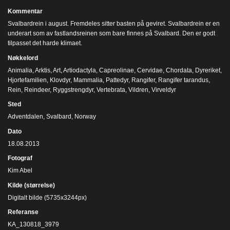
Kommentar
Svalbardrein i august. Fremdeles sitter basten på geviret. Svalbardrein er en
underart som av fastlandsreinen som bare finnes på Svalbard. Den er godt
tilpasset det harde klimaet.
Nøkkelord
Animalia
,
Arktis
,
Art
,
Artiodactyla
,
Capreolinae
,
Cervidae
,
Chordata
,
Dyreriket
,
Hjortefamilien
,
Klovdyr
,
Mammalia
,
Pattedyr
,
Rangifer
,
Rangifer tarandus
,
Rein
,
Reindeer
,
Ryggstrengdyr
,
Vertebrata
,
Vildren
,
Virveldyr
Sted
Adventdalen, Svalbard, Norway
Dato
18.08.2013
Fotograf
Kim Abel
Kilde (størrelse)
Digitalt bilde (5735x3244px)
Referanse
KA_130818_3979