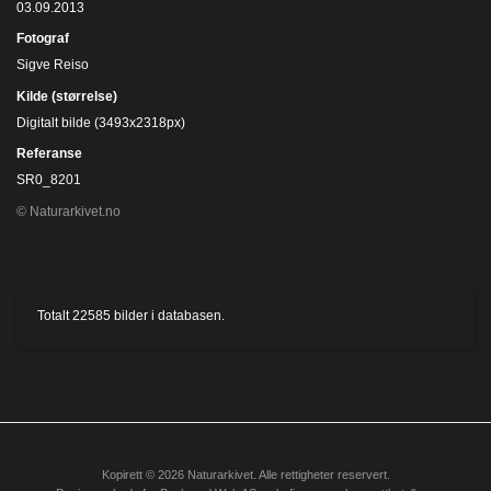
03.09.2013
Fotograf
Sigve Reiso
Kilde (størrelse)
Digitalt bilde (3493x2318px)
Referanse
SR0_8201
© Naturarkivet.no
Totalt
22585
bilder i databasen.
Kopirett © 2026 Naturarkivet. Alle rettigheter reservert.