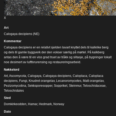
X
Art
Calogaya decipiens (NE)
Kommentar
Calogaya decipiens er en relativt sjelden lavart knyttet dels til kalkrike berg
og dels til gamle byggverk der den vokser særlig på mørtel. På kalkberg
antas den å være til en viss grad truet av tråkk og slitasje, på bygninger lokalt
noe desimert av luftforurensing og restaureringsarbeid.
Nøkkelord
Art
,
Ascomycota
,
Calogaya
,
Calogaya decipiens
,
Caloplaca
,
Caloplaca
decipiens
,
Fungi
,
Knudret orangelav
,
Lecanoromycetes
,
Matt orangelav
,
Pezizomycotina
,
Sekksporesopper
,
Soppriket
,
Steinmur
,
Teloschistaceae
,
Teloschistales
Sted
Domkirkeodden, Hamar, Hedmark, Norway
Dato