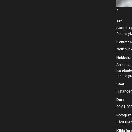
X
Art
Garrulus 
Pinus sylv
Komment
Nøtteskrik
Nøkkelor
Animalia
,
Karplante
Pinus sylv
Sted
Flatanger
Dato
29.01.20
Fotograf
Bård Bre
Kilde (st