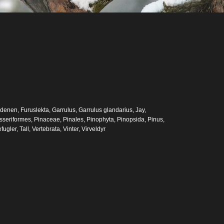
rdenen
,
Furuslekta
,
Garrulus
,
Garrulus glandarius
,
Jay
,
sseriformes
,
Pinaceae
,
Pinales
,
Pinophyta
,
Pinopsida
,
Pinus
,
fugler
,
Tall
,
Vertebrata
,
Vinter
,
Virveldyr