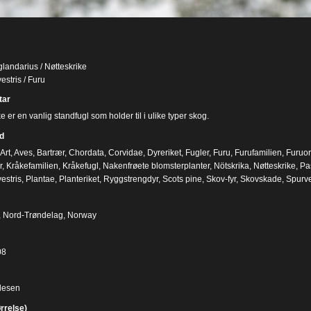
glandarius / Nøtteskrike
estris / Furu
ar
e er en vanlig standfugl som holder til i ulike typer skog.
d
Art
,
Aves
,
Bartrær
,
Chordata
,
Corvidae
,
Dyreriket
,
Fugler
,
Furu
,
Furufamilien
,
Furuo
r
,
Kråkefamilien
,
Kråkefugl
,
Nakenfrøete blomsterplanter
,
Nötskrika
,
Nøtteskrike
,
Pa
estris
,
Plantae
,
Planteriket
,
Ryggstrengdyr
,
Scots pine
,
Skov-fyr
,
Skovskade
,
Spurve
, Nord-Trøndelag, Norway
08
desen
ørrelse)