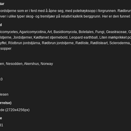
ar
ordstjerne som er i ferd med å åpne seg, med potetrøyksopp i forgrunnen. Rødbrun jo
er i ulike typer skog- og tremiljøer på relativt kalkrik berggrunn. Her er den funne
d
icomycetes
,
Agaricomycotina
,
Art
,
Basidiomycota
,
Boletales
,
Fungi
,
Geastraceae
,
G
stjerne
,
Jordstjerner
,
Kødfarvet stjernebold
,
Leopard earthball
,
Liten mørkprikket p
yffel
,
Rödbrun jordstjärna
,
Rødbrun jordstjerne
,
Rødliste
,
Rødlisteart
,
Scleroderma
esopper
en, Nesodden, Akershus, Norway
10
desen
ørrelse)
bilde (2720x4256px)
e
31