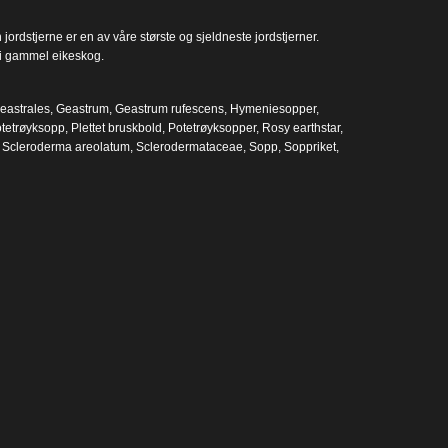
rdstjerne er en av våre største og sjeldneste jordstjerner.
t i gammel eikeskog.
eastrales
,
Geastrum
,
Geastrum rufescens
,
Hymeniesopper
,
otetrøyksopp
,
Plettet bruskbold
,
Potetrøyksopper
,
Rosy earthstar
,
,
Scleroderma areolatum
,
Sclerodermataceae
,
Sopp
,
Soppriket
,