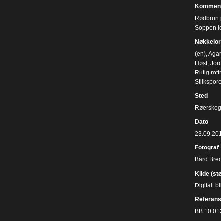
Komment
Rødbrun j
Soppen lev
Nøkkelor
(en)
,
Agar
Høst
,
Jord
Rutig rottr
Stilkspor
Sted
Røerskog
Dato
23.09.20
Fotograf
Bård Bre
Kilde (st
Digitalt 
Referans
BB 10 01