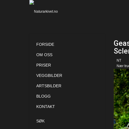
Geas
FORSIDE
Scle
OM OSS
NT
PRISER
Nær tru
VEGGBILDER
ARTSBILDER
BLOGG
KONTAKT
SØK