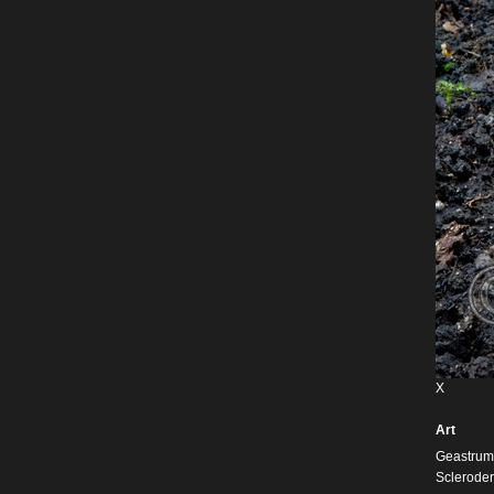
X
Art
Geastrum 
Scleroder