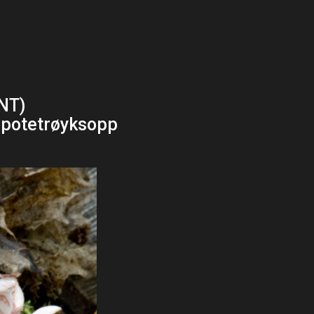
NT)
 potetrøyksopp