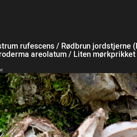
trum rufescens / Rødbrun jordstjerne (
roderma areolatum / Liten mørkprikket
et