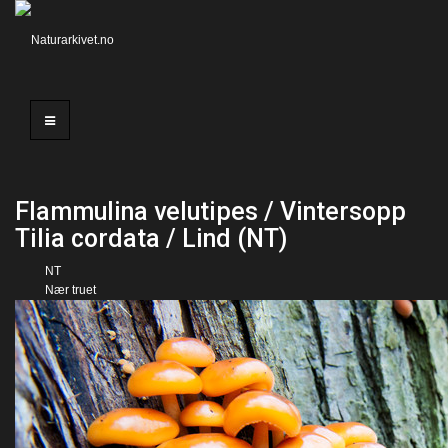
Flammulina velutipes / Vintersopp
Tilia cordata / Lind (NT)
NT
Nær truet