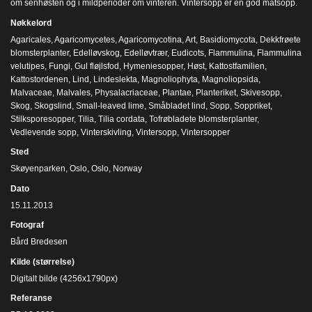
om senhøsten og i mildperioder om vinteren. Vintersopp er en god matsopp.
Nøkkelord
Agaricales
,
Agaricomycetes
,
Agaricomycotina
,
Art
,
Basidiomycota
,
Dekkfrøete
blomsterplanter
,
Edelløvskog
,
Edelløvtrær
,
Eudicots
,
Flammulina
,
Flammulina
velutipes
,
Fungi
,
Gul fløjlsfod
,
Hymeniesopper
,
Høst
,
Kattostfamilien
,
Kattostordenen
,
Lind
,
Lindeslekta
,
Magnoliophyta
,
Magnoliopsida
,
Malvaceae
,
Malvales
,
Physalacriaceae
,
Plantae
,
Planteriket
,
Skivesopp
,
Skog
,
Skogslind
,
Small-leaved lime
,
Småbladet lind
,
Sopp
,
Soppriket
,
Stilksporesopper
,
Tilia
,
Tilia cordata
,
Tofrøbladete blomsterplanter
,
Vedlevende sopp
,
Vinterskivling
,
Vintersopp
,
Vintersopper
Sted
Skøyenparken, Oslo, Oslo, Norway
Dato
15.11.2013
Fotograf
Bård Bredesen
Kilde (størrelse)
Digitalt bilde (4256x1790px)
Referanse