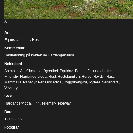
X
Art
Equus caballus / Hest
Kommentar
Hesteridning på kanten av Hardangervidda.
Nøkkelord
Animalia
,
Art
,
Chordata
,
Dyreriket
,
Equidae
,
Equus
,
Equus caballus
,
Friluftsliv
,
Hardangervidda
,
Hest
,
Hestefamilien
,
Horse
,
Hovdyr
,
Häst
,
Mammalia
,
Pattedyr
,
Perissodactyla
,
Ryggstrengdyr
,
Ryttere
,
Vertebrata
,
Virveldyr
Sted
Hardangervidda, Tinn, Telemark, Norway
Dato
12.08.2007
Fotograf