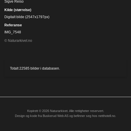
Sigve Reiso
Kilde (størrelse)
Digitalt bilde (2547x1797px)
Referanse
IMG_7548
© Naturarkivet.no
Totalt
22585
bilder i databasen.
Kopirett © 2026 Naturarkivet. Alle rettigheter reservert.
Design og kode fra
Buskerud Web AS
og befinner seg hos
netthotell.no
.