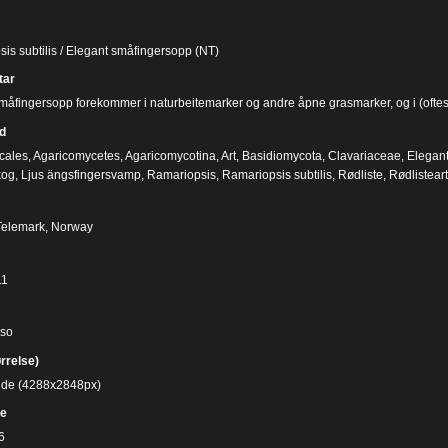
is subtilis / Elegant småfingersopp (NT)
ar
måfingersopp forekommer i naturbeitemarker og andre åpne grasmarker, og i (oftest) 
d
cales
,
Agaricomycetes
,
Agaricomycotina
,
Art
,
Basidiomycota
,
Clavariaceae
,
Elegan
kog
,
Ljus ängsfingersvamp
,
Ramariopsis
,
Ramariopsis subtilis
,
Rødliste
,
Rødlisteart
Telemark, Norway
11
iso
ørrelse)
bilde (4288x2848px)
e
6