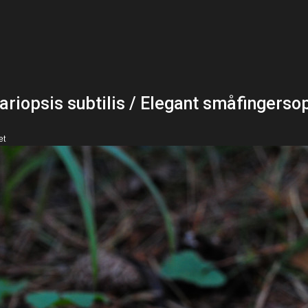
riopsis subtilis / Elegant småfingerso
et