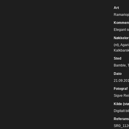
Art
Ramariops
Komment
Elegant s
Nøkkelor
(nt)
,
Agari
Kalkbars
Sted
Bamble, 
Dato
21.09.20
Fotograf
Sigve Re
Kilde (st
Digitalt 
Referans
SR0_112