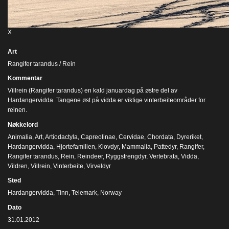
X
Art
Rangifer tarandus / Rein
Kommentar
Villrein (Rangifer tarandus) en kald januardag på østre del av
Hardangervidda. Tangene øst på vidda er viktige vinterbeiteområder for
reinen.
Nøkkelord
Animalia
,
Art
,
Artiodactyla
,
Capreolinae
,
Cervidae
,
Chordata
,
Dyreriket
,
Hardangervidda
,
Hjortefamilien
,
Klovdyr
,
Mammalia
,
Pattedyr
,
Rangifer
,
Rangifer tarandus
,
Rein
,
Reindeer
,
Ryggstrengdyr
,
Vertebrata
,
Vidda
,
Vildren
,
Villrein
,
Vinterbeite
,
Virveldyr
Sted
Hardangervidda, Tinn, Telemark, Norway
Dato
31.01.2012