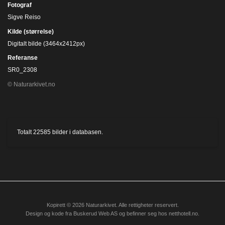
Fotograf
Sigve Reiso
Kilde (størrelse)
Digitalt bilde (3464x2412px)
Referanse
SR0_2308
© Naturarkivet.no
Totalt
22585
bilder i databasen.
Kopirett © 2026 Naturarkivet. Alle rettigheter reservert.
Design og kode fra
Buskerud Web AS
og befinner seg hos
netthotell.no
.