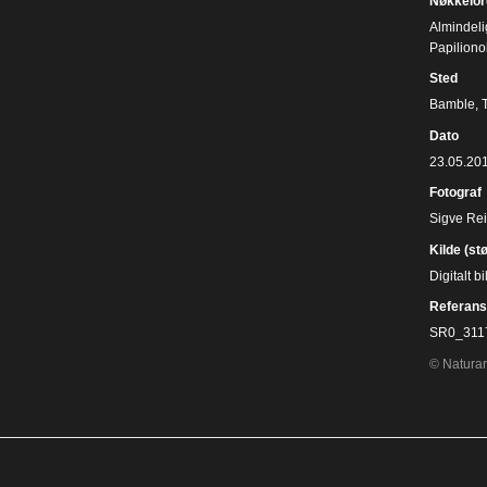
Nøkkelor
Almindeli
Papiliono
Sted
Bamble, 
Dato
23.05.20
Fotograf
Sigve Re
Kilde (st
Digitalt 
Referans
SR0_311
© Naturar