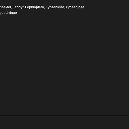
Insekter
,
Leddyr
,
Lepidoptera
,
Lycaenidae
,
Lycaeninae
,
ngeblåvinge