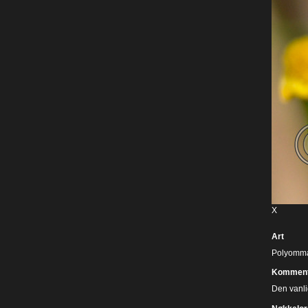
X
Art
Polyommat
Komment
Den vanli