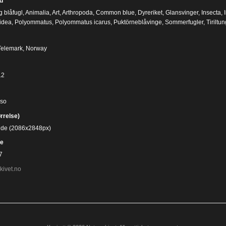
d
g blåfugl
,
Animalia
,
Art
,
Arthropoda
,
Common blue
,
Dyreriket
,
Glansvinger
,
Insecta
,
idea
,
Polyommatus
,
Polyommatus icarus
,
Puktörneblåvinge
,
Sommerfugler
,
Tiriltu
Telemark, Norway
12
iso
ørrelse)
bilde (2086x2848px)
e
7
kivet.no